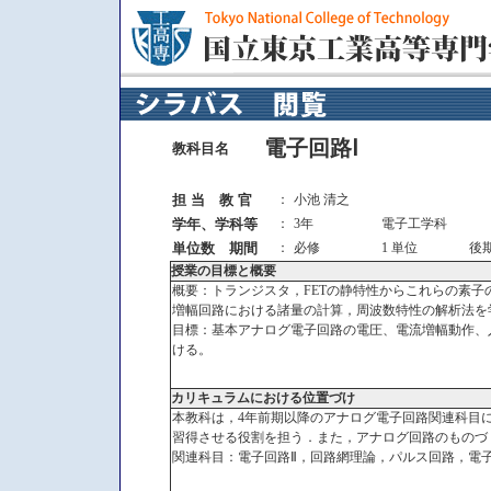
電子回路Ⅰ
教科目名
担 当 教 官
：
小池 清之
学年、学科等
：
3年
電子工学科
単位数 期間
：
必修
1 単位
後
授業の目標と概要
概要：トランジスタ，FETの静特性からこれらの素
増幅回路における諸量の計算，周波数特性の解析法を
目標：基本アナログ電子回路の電圧、電流増幅動作、
ける。
カリキュラムにおける位置づけ
本教科は，4年前期以降のアナログ電子回路関連科目
習得させる役割を担う．また，アナログ回路のものづ
関連科目：電子回路Ⅱ，回路網理論，パルス回路，電