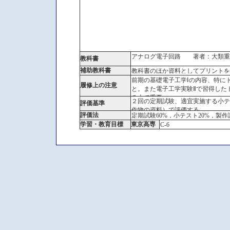
アナログ電子回路 著者：大類
教科書
補助教科書
教科書のほか資料としてプリントを
前期の基礎電子工学Ⅰの内容、特に
履修上の注意
と。また電子工学実験Ⅱで習得した
る上で重要
２回の定期試験、適宜実施する小テ
評価基準
作物の資料）で評価する
評価法
定期試験60%，小テスト20%，製作
学習・教育目標
東京高専
C-6