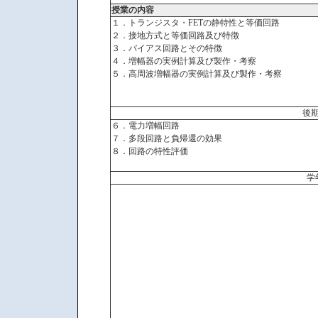
授業の内容
１．トランジスタ・FETの静特性と等価回路
２．接地方式と等価回路及び特徴
３．バイアス回路とその特徴
４．増幅器の実例計算及び製作・考察
５．高周波増幅器の実例計算及び製作・考察
後
６．電力増幅回路
７．多段回路と負帰還の効果
８．回路の特性評価
学