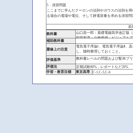
5．演習問題
ここまでに学んだクーロンの法則やガウスの法則を用
る場合の電場や電位、そして静電容量を求める演習問
前
山口昌一郎：基礎電磁気学改訂版（
教科書
前田和茂・小林俊雄：ビジュアルア
補助教科書
電気電子序論Ⅰ、電気電子序論Ⅱ、
履修上の注意
し、随時整理しておくこと。
教科書レベルの問題および配布プリ
評価基準
評価法
定期試験80%，レポートなど20%
学習・教育目標
東京高専
C-1,C-5,C-6