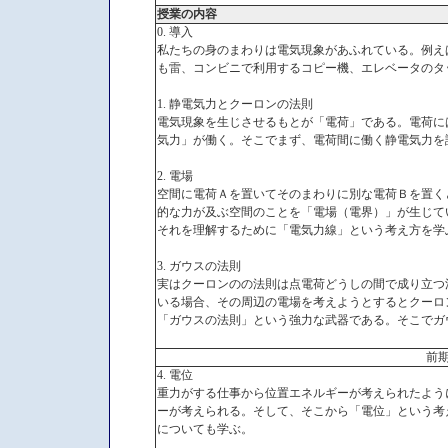
授業の内容
0. 導入
私たちの身のまわりは電気現象があふれている。例え
も雷、コンビニで利用するコピー機、エレベータのタ
1. 静電気力とクーロンの法則
電気現象を生じさせるもとが「電荷」である。電荷に
気力」が働く。そこでまず、電荷間に働く静電気力を
2. 電場
空間に電荷Ａを置いてそのまわりに別な電荷Ｂを置く
的な力が及ぶ空間のことを「電場（電界）」が生じて
それを理解するために「電気力線」という考え方を学
3. ガウスの法則
実はクーロンのの法則は点電荷どうしの間で成り立つ
いる場合、その周辺の電場を考えようとするとクーロ
「ガウスの法則」という強力な武器である。そこでガ
前
4. 電位
重力がする仕事から位置エネルギーが考えられたよう
ーが考えられる。そして、そこから「電位」という考
についても学ぶ。