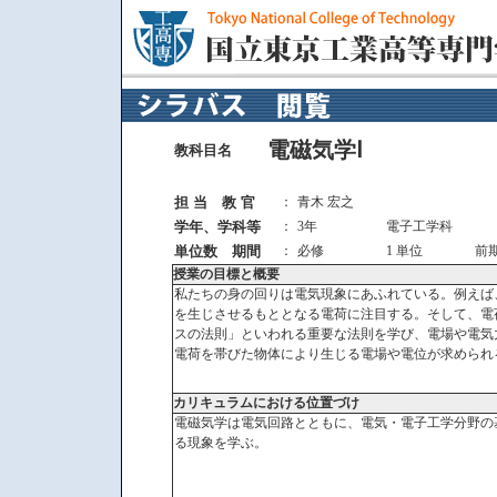
電磁気学Ⅰ
教科目名
担 当 教 官
：
青木 宏之
学年、学科等
：
3年
電子工学科
単位数 期間
：
必修
1 単位
前
授業の目標と概要
私たちの身の回りは電気現象にあふれている。例えば
を生じさせるもととなる電荷に注目する。そして、電
スの法則」といわれる重要な法則を学び、電場や電気
電荷を帯びた物体により生じる電場や電位が求められ
カリキュラムにおける位置づけ
電磁気学は電気回路とともに、電気・電子工学分野の
る現象を学ぶ。