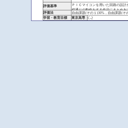
ＰＩＣマイコンを用いた回路の設計
評価基準
様通りの動作をする作品にまとめあ
評価法
自由課題(その１)30%，自由課題(その
学習・教育目標
東京高専
C-2