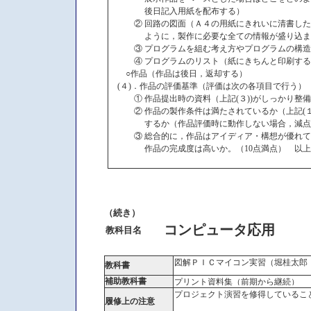
後日記入用紙を配布する）
② 回路の図面（Ａ４の用紙にきれいに清書したも
ように，製作に必要な全ての情報が盛り込ま
③ プログラムを組む考え方やプログラムの構造を
④ プログラムのリスト（紙にきちんと印刷する
○作品（作品は後日，返却する）
(４)．作品の評価基準（評価は次の各項目で行う）
① 作品提出時の資料（上記(３))がしっかり整備
② 作品の製作条件は満たされているか（上記(１
するか（作品評価時に動作しない場合，減点され
③ 総合的に，作品はアイディア・構想が優れて
作品の完成度は高いか。（10点満点） 以上
（続き）
コンピュータ応用
教科目名
図解ＰＩＣマイコン実習（堀桂太郎
教科書
補助教科書
プリント資料集（前期から継続）
プロジェクト演習を修得しているこ
履修上の注意