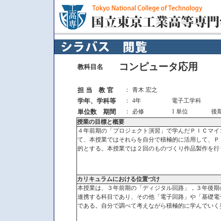
コンピュータ応用
教科目名
担 当 教 官
：
青木 宏之
学年、学科等
：
4年
電子工学科
単位数 期間
：
必修
1 単位
後
授業の目標と概要
４年前期の「プロジェクト演習」で学んだＰＩＣマイ
て、本授業ではそれらを自分で積極的に活用して、Ｐ
的とする。本授業では２回のものづくり作品製作を行
カリキュラムにおける位置づけ
本授業は、３年前期の「ディジタル回路」，３年後期
連携する科目であり、その他「電子回路」や「基礎電
である。自分で調べて考えながら積極的に学んでいく