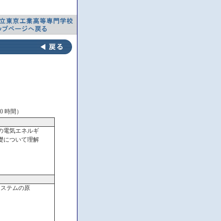
0 時間）
の電気エネルギ
礎について理解
システムの原