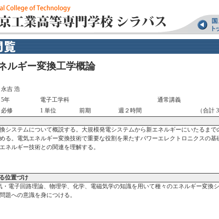
ネルギー変換工学概論
永吉 浩
5年
電子工学科
通常講義
必修
1 単位
前期
週２時間
（合計 3
換システムについて概説する。大規模発電システムから新エネルギーにいたるまで
める。電気エネルギー変換技術で重要な役割を果たすパワーエレクトロニクスの基
エネルギー技術との関連を理解する。
る位置づけ
気・電子回路理論、物理学、化学、電磁気学の知識を用いて種々のエネルギー変換
問題への意識を身につける。