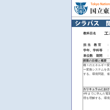
エ
教科目名
担 当 教 官
：
学年、学科等
：
単位数 期間
：
授業の目標と概要
種々のエネルギー変
ー変換システムを含
する。環境問題、省
カリキュラムにおけ
4年までに学んだ電
理を理解する。環境