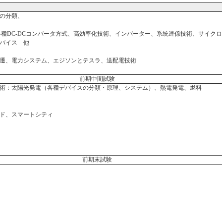
の分類、
各種DC-DCコンバータ方式、高効率化技術、インバーター、系統連係技術、サイク
バイス 他
遷、電力システム、エジソンとテスラ、送配電技術
前期中間試験
術：太陽光発電（各種デバイスの分類・原理、システム）、熱電発電、燃料
ド、スマートシティ
前期末試験