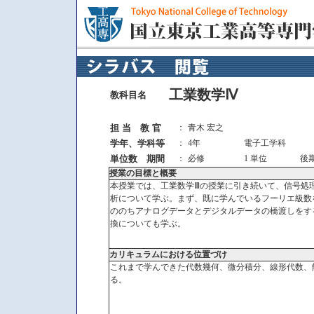
工業数学Ⅳ
教科目名
担 当 教 官
：
青木 宏之
学年、学科等
：
4年
電子工学科
単位数 期間
：
必修
1 単位
後
授業の目標と概要
本授業では、工業数学Ⅲの授業に引き続いて、信号処
析について学ぶ。まず、既に学んでいるフーリエ級数
ののちアナログデータとデジタルデータの橋渡しをす
換についても学ぶ。
カリキュラムにおける位置づけ
これまで学んできた代数幾何、微分積分、線形代数、
る。