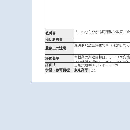
「これなら分かる応用数学教室」金
教科書
補助教科書
最終的な総合評価で40％未満とな
履修上の注意
本授業の到達目標は、フーリエ変換
評価基準
や諸性質を理解し、また、サンプリ
評価法
定期試験80%，レポート20%
学習・教育目標
東京高専
C-1