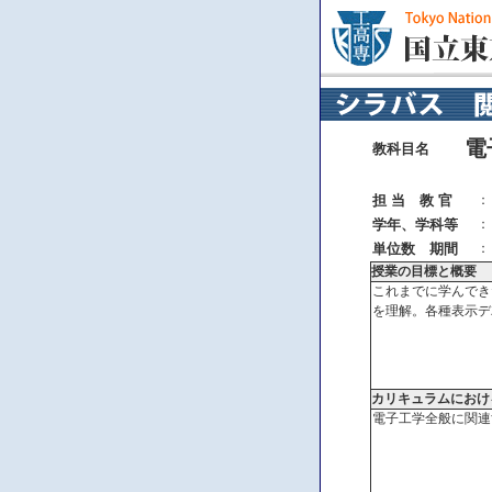
電
教科目名
担 当 教 官
：
学年、学科等
：
単位数 期間
：
授業の目標と概要
これまでに学んでき
を理解。各種表示デ
カリキュラムにおけ
電子工学全般に関連