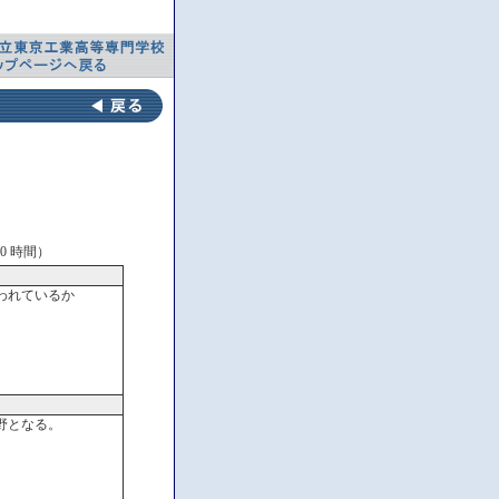
0 時間）
われているか
野となる。