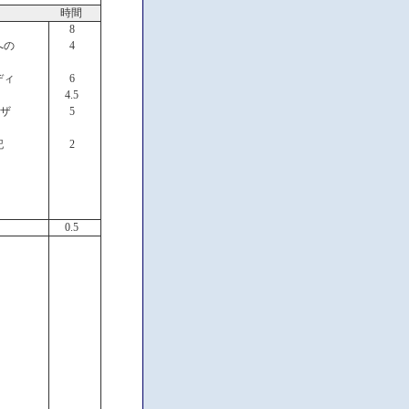
時間
8
への
4
ディ
6
4.5
ーザ
5
記
2
0.5