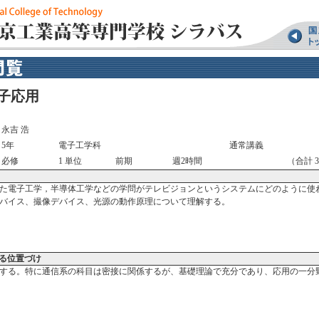
子応用
永吉 浩
5年
電子工学科
通常講義
必修
1 単位
前期
週2時間
（合計 3
た電子工学，半導体工学などの学問がテレビジョンというシステムにどのように使
バイス、撮像デバイス、光源の動作原理について理解する。
る位置づけ
する。特に通信系の科目は密接に関係するが、基礎理論で充分であり、応用の一分