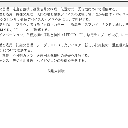
像の基礎 走査と蓄積，画像信号の構成，伝送方式，受信機について理解する。
基礎と応用 撮像の原理，人間の眼と撮像デバイスの比較，電子管から固体デバイス
ＯＳセンサ，撮像デバイスのカメラ応用について理解する。
基礎と応用 ブラウン管（モノクロ・カラー），液晶ディスプレイ，ＰＤＰ，新しい
ＭＭＤなど）について理解する。
のイノベーション、各種光源の原理と特性：LED,LD、EL、放電ランプ、ガス灯、レ
基礎と応用 記録の基礎，テープ，ＨＤＤ，光ディスク，新しい記録技術（垂直磁気
）について理解する。
像 立体，不可視カメラ，医療用画像技術の基礎を理解する。
ピックス デジタル放送，ハイビジョンの基礎を理解する。
前期末試験