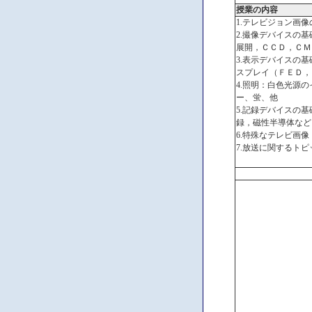
授業の内容
1.テレビジョン画
2.撮像デバイスの
展開，ＣＣＤ，ＣＭ
3.表示デバイスの
スプレイ（ＦＥＤ，
4.照明：白色光源
ー、蛍、他
5.記録デバイスの
録，磁性半導体など
6.特殊なテレビ画
7.放送に関するト